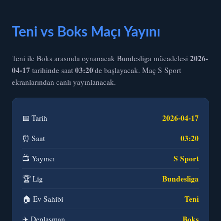
Teni vs Boks Maçı Yayını
2026-
Teni ile Boks arasında oynanacak Bundesliga mücadelesi
04-17
03:20
tarihinde saat
'de başlayacak. Maç S Sport
ekranlarından canlı yayınlanacak.
2026-04-17
📅 Tarih
03:20
⏰ Saat
S Sport
📺 Yayıncı
Bundesliga
🏆 Lig
Teni
🏠 Ev Sahibi
Boks
✈️ Deplasman