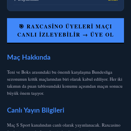
🎯 RAXCASINO ÜYELERI MAÇI
CANLI İZLEYEBILIR → ÜYE OL
Maç Hakkında
Teni ve Boks arasındaki bu önemli karşılaşma Bundesliga
sezonunun kritik maçlarından biri olarak kabul ediliyor. Her iki
takımın da puan tablosundaki konumu açısından maçın sonucu
büyük önem taşıyor.
Canlı Yayın Bilgileri
Maç S Sport kanalından canlı olarak yayınlanacak. Raxcasino