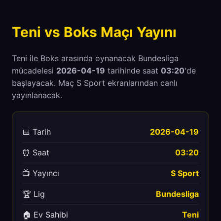
Teni vs Boks Maçı Yayını
Teni ile Boks arasında oynanacak Bundesliga
mücadelesi
2026-04-19
tarihinde saat
03:20
'de
başlayacak. Maç S Sport ekranlarından canlı
yayınlanacak.
📅 Tarih
2026-04-19
⏰ Saat
03:20
📺 Yayıncı
S Sport
🏆 Lig
Bundesliga
🏠 Ev Sahibi
Teni