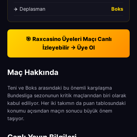
✈️ Deplasman
Boks
🎯 Raxcasino Üyeleri Maçı Canlı
İzleyebilir → Üye Ol
Maç Hakkında
Teni ve Boks arasındaki bu önemli karşılaşma
Bundesliga sezonunun kritik maçlarından biri olarak
kabul ediliyor. Her iki takımın da puan tablosundaki
konumu açısından maçın sonucu büyük önem
taşıyor.