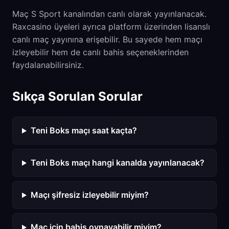
Maç S Sport kanalından canlı olarak yayınlanacak.
Raxcasino üyeleri ayrıca platform üzerinden lisanslı
canlı maç yayınına erişebilir. Bu sayede hem maçı
izleyebilir hem de canlı bahis seçeneklerinden
faydalanabilirsiniz.
Sıkça Sorulan Sorular
Teni Boks maçı saat kaçta?
Teni Boks maçı hangi kanalda yayınlanacak?
Maçı şifresiz izleyebilir miyim?
Maç için bahis oynayabilir miyim?