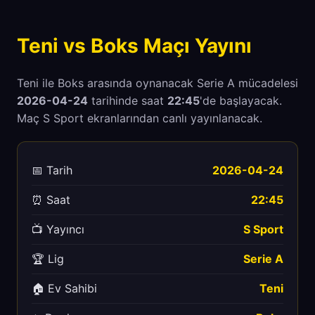
Teni vs Boks Maçı Yayını
Teni ile Boks arasında oynanacak Serie A mücadelesi
2026-04-24
tarihinde saat
22:45
'de başlayacak.
Maç S Sport ekranlarından canlı yayınlanacak.
📅 Tarih
2026-04-24
⏰ Saat
22:45
📺 Yayıncı
S Sport
🏆 Lig
Serie A
🏠 Ev Sahibi
Teni