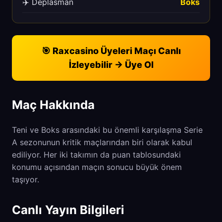
✈️ Deplasman
Boks
🎯 Raxcasino Üyeleri Maçı Canlı
İzleyebilir → Üye Ol
Maç Hakkında
Teni ve Boks arasındaki bu önemli karşılaşma Serie
A sezonunun kritik maçlarından biri olarak kabul
ediliyor. Her iki takımın da puan tablosundaki
konumu açısından maçın sonucu büyük önem
taşıyor.
Canlı Yayın Bilgileri