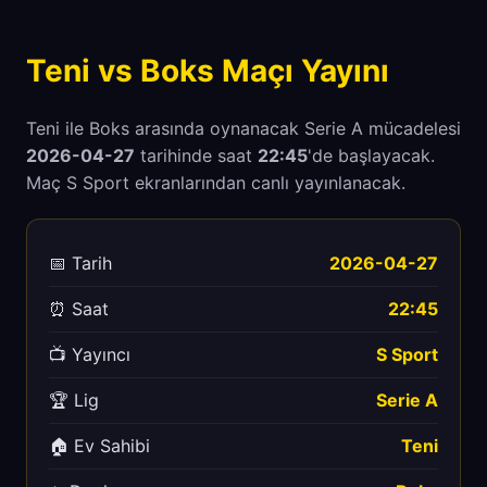
Teni vs Boks Maçı Yayını
Teni ile Boks arasında oynanacak Serie A mücadelesi
2026-04-27
tarihinde saat
22:45
'de başlayacak.
Maç S Sport ekranlarından canlı yayınlanacak.
📅 Tarih
2026-04-27
⏰ Saat
22:45
📺 Yayıncı
S Sport
🏆 Lig
Serie A
🏠 Ev Sahibi
Teni