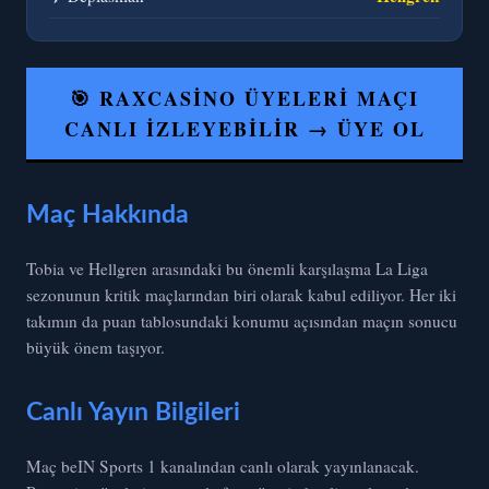
🎯 RAXCASINO ÜYELERI MAÇI
CANLI İZLEYEBILIR → ÜYE OL
Maç Hakkında
Tobia ve Hellgren arasındaki bu önemli karşılaşma La Liga
sezonunun kritik maçlarından biri olarak kabul ediliyor. Her iki
takımın da puan tablosundaki konumu açısından maçın sonucu
büyük önem taşıyor.
Canlı Yayın Bilgileri
Maç beIN Sports 1 kanalından canlı olarak yayınlanacak.