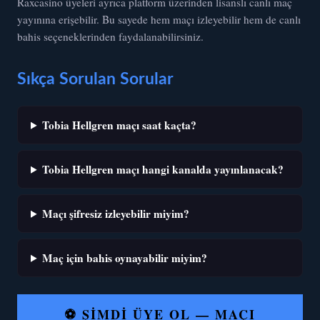
Raxcasino üyeleri ayrıca platform üzerinden lisanslı canlı maç
yayınına erişebilir. Bu sayede hem maçı izleyebilir hem de canlı
bahis seçeneklerinden faydalanabilirsiniz.
Sıkça Sorulan Sorular
Tobia Hellgren maçı saat kaçta?
Tobia Hellgren maçı hangi kanalda yayınlanacak?
Maçı şifresiz izleyebilir miyim?
Maç için bahis oynayabilir miyim?
⚽ ŞIMDI ÜYE OL — MAÇI