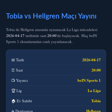
Tobia vs Hellgren Maçı Yayını
Tobia ile Hellgren arasında oynanacak La Liga mücadelesi
2026-04-17
20:00
tarihinde saat
'de başlayacak. Maç beIN
Sports 1 ekranlarından canlı yayınlanacak.
2026-04-17
📅 Tarih
20:00
⏰ Saat
beIN Sports 1
📺 Yayıncı
La Liga
🏆 Lig
Tobia
🏠 Ev Sahibi
Hellgren
✈️ Deplasman