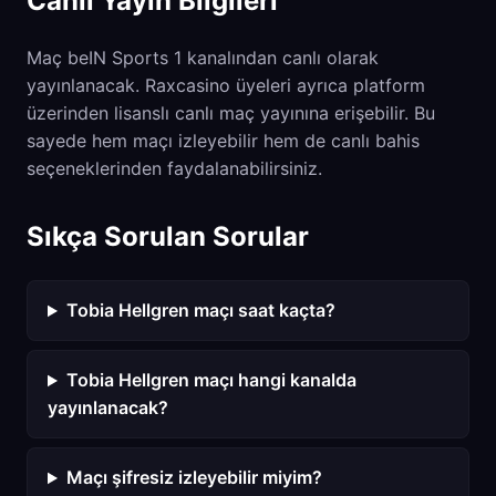
Canlı Yayın Bilgileri
Maç beIN Sports 1 kanalından canlı olarak
yayınlanacak. Raxcasino üyeleri ayrıca platform
üzerinden lisanslı canlı maç yayınına erişebilir. Bu
sayede hem maçı izleyebilir hem de canlı bahis
seçeneklerinden faydalanabilirsiniz.
Sıkça Sorulan Sorular
Tobia Hellgren maçı saat kaçta?
Tobia Hellgren maçı hangi kanalda
yayınlanacak?
Maçı şifresiz izleyebilir miyim?