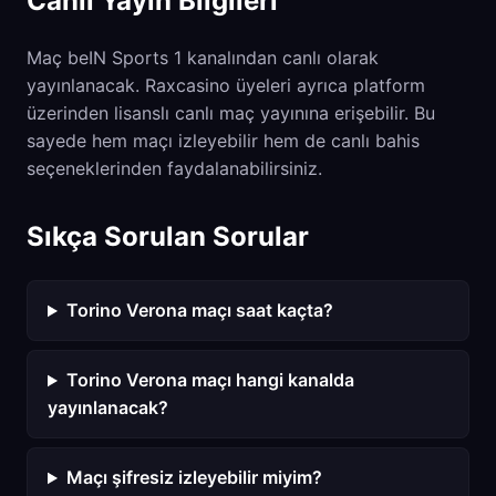
Canlı Yayın Bilgileri
Maç beIN Sports 1 kanalından canlı olarak
yayınlanacak. Raxcasino üyeleri ayrıca platform
üzerinden lisanslı canlı maç yayınına erişebilir. Bu
sayede hem maçı izleyebilir hem de canlı bahis
seçeneklerinden faydalanabilirsiniz.
Sıkça Sorulan Sorular
Torino Verona maçı saat kaçta?
Torino Verona maçı hangi kanalda
yayınlanacak?
Maçı şifresiz izleyebilir miyim?