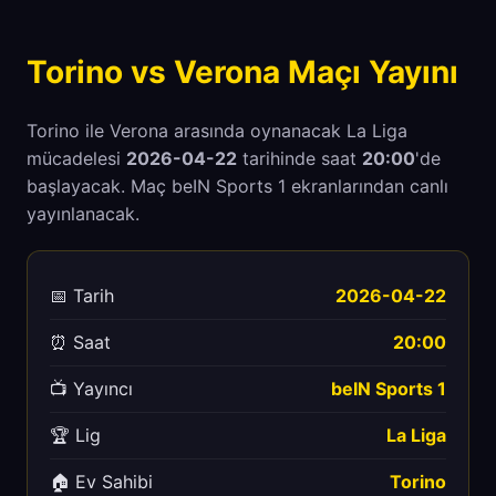
Torino vs Verona Maçı Yayını
Torino ile Verona arasında oynanacak La Liga
mücadelesi
2026-04-22
tarihinde saat
20:00
'de
başlayacak. Maç beIN Sports 1 ekranlarından canlı
yayınlanacak.
📅 Tarih
2026-04-22
⏰ Saat
20:00
📺 Yayıncı
beIN Sports 1
🏆 Lig
La Liga
🏠 Ev Sahibi
Torino