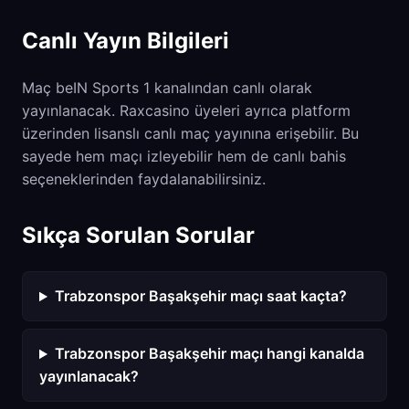
Canlı Yayın Bilgileri
Maç beIN Sports 1 kanalından canlı olarak
yayınlanacak. Raxcasino üyeleri ayrıca platform
üzerinden lisanslı canlı maç yayınına erişebilir. Bu
sayede hem maçı izleyebilir hem de canlı bahis
seçeneklerinden faydalanabilirsiniz.
Sıkça Sorulan Sorular
Trabzonspor Başakşehir maçı saat kaçta?
Trabzonspor Başakşehir maçı hangi kanalda
yayınlanacak?