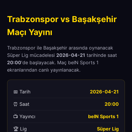
Trabzonspor vs Başakşehir
Maçı Yayını
Trabzonspor ile Başakşehir arasında oynanacak
Süper Lig mücadelesi
2026-04-21
tarihinde saat
20:00
'de başlayacak. Maç beIN Sports 1
ekranlarından canlı yayınlanacak.
📅 Tarih
2026-04-21
⏰ Saat
20:00
📺 Yayıncı
beIN Sports 1
🏆 Lig
Süper Lig