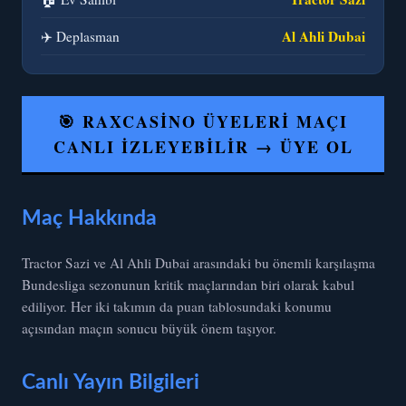
Al Ahli Dubai
✈️ Deplasman
🎯 RAXCASINO ÜYELERI MAÇI
CANLI İZLEYEBILIR → ÜYE OL
Maç Hakkında
Tractor Sazi ve Al Ahli Dubai arasındaki bu önemli karşılaşma
Bundesliga sezonunun kritik maçlarından biri olarak kabul
ediliyor. Her iki takımın da puan tablosundaki konumu
açısından maçın sonucu büyük önem taşıyor.
Canlı Yayın Bilgileri