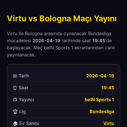
Virtu vs Bologna Maçı Yayını
Virtu ile Bologna arasında oynanacak Bundesliga
mücadelesi
2026-04-19
tarihinde saat
19:45
'de
başlayacak. Maç beIN Sports 1 ekranlarından canlı
yayınlanacak.
📅 Tarih
2026-04-19
⏰ Saat
19:45
📺 Yayıncı
beIN Sports 1
🏆 Lig
Bundesliga
🏠 Ev Sahibi
Virtu