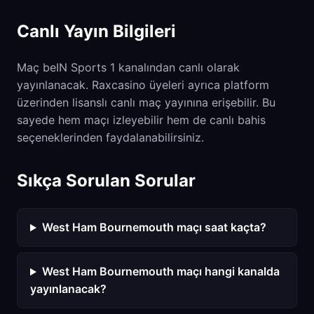
Canlı Yayın Bilgileri
Maç beIN Sports 1 kanalından canlı olarak
yayınlanacak. Raxcasino üyeleri ayrıca platform
üzerinden lisanslı canlı maç yayınına erişebilir. Bu
sayede hem maçı izleyebilir hem de canlı bahis
seçeneklerinden faydalanabilirsiniz.
Sıkça Sorulan Sorular
West Ham Bournemouth maçı saat kaçta?
West Ham Bournemouth maçı hangi kanalda
yayınlanacak?