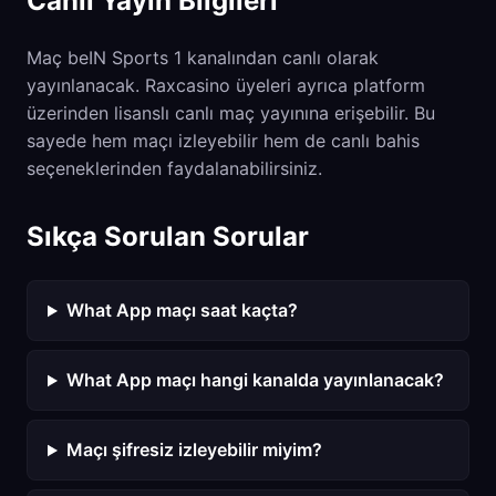
Canlı Yayın Bilgileri
Maç beIN Sports 1 kanalından canlı olarak
yayınlanacak. Raxcasino üyeleri ayrıca platform
üzerinden lisanslı canlı maç yayınına erişebilir. Bu
sayede hem maçı izleyebilir hem de canlı bahis
seçeneklerinden faydalanabilirsiniz.
Sıkça Sorulan Sorular
What App maçı saat kaçta?
What App maçı hangi kanalda yayınlanacak?
Maçı şifresiz izleyebilir miyim?