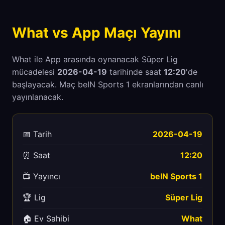
What vs App Maçı Yayını
What ile App arasında oynanacak Süper Lig
mücadelesi
2026-04-19
tarihinde saat
12:20
'de
başlayacak. Maç beIN Sports 1 ekranlarından canlı
yayınlanacak.
📅 Tarih
2026-04-19
⏰ Saat
12:20
📺 Yayıncı
beIN Sports 1
🏆 Lig
Süper Lig
🏠 Ev Sahibi
What