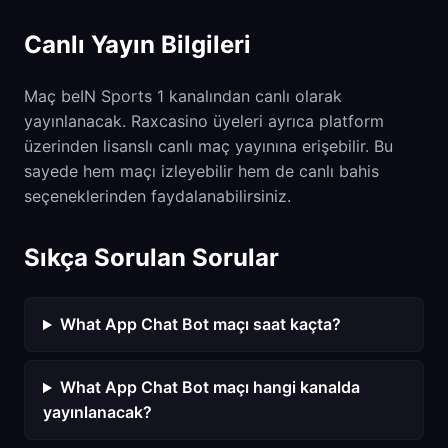
Canlı Yayın Bilgileri
Maç beIN Sports 1 kanalından canlı olarak
yayınlanacak. Raxcasino üyeleri ayrıca platform
üzerinden lisanslı canlı maç yayınına erişebilir. Bu
sayede hem maçı izleyebilir hem de canlı bahis
seçeneklerinden faydalanabilirsiniz.
Sıkça Sorulan Sorular
What App Chat Bot maçı saat kaçta?
What App Chat Bot maçı hangi kanalda
yayınlanacak?