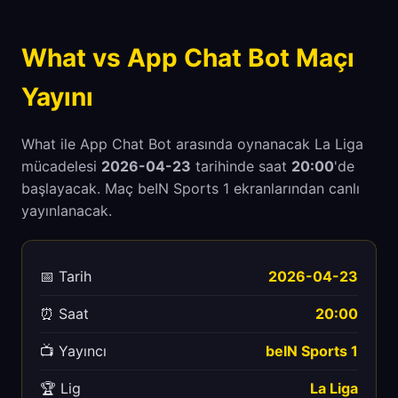
What vs App Chat Bot Maçı
Yayını
What ile App Chat Bot arasında oynanacak La Liga
mücadelesi
2026-04-23
tarihinde saat
20:00
'de
başlayacak. Maç beIN Sports 1 ekranlarından canlı
yayınlanacak.
📅 Tarih
2026-04-23
⏰ Saat
20:00
📺 Yayıncı
beIN Sports 1
🏆 Lig
La Liga