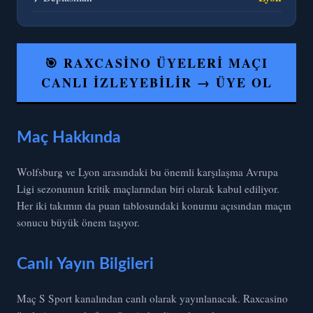
🎯 RAXCASINO ÜYELERI MAÇI
CANLI İZLEYEBILIR → ÜYE OL
Maç Hakkında
Wolfsburg ve Lyon arasındaki bu önemli karşılaşma Avrupa
Ligi sezonunun kritik maçlarından biri olarak kabul ediliyor.
Her iki takımın da puan tablosundaki konumu açısından maçın
sonucu büyük önem taşıyor.
Canlı Yayın Bilgileri
Maç S Sport kanalından canlı olarak yayınlanacak. Raxcasino