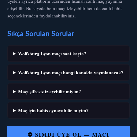
üyeleri ayrıca platform üzerinden lisanslı canlı maç yayınına
erişebilir. Bu sayede hem maçı izleyebilir hem de canlı bahis
seçeneklerinden faydalanabilirsiniz.
Sıkça Sorulan Sorular
Wolfsburg Lyon maçı saat kaçta?
Wolfsburg Lyon maçı hangi kanalda yayınlanacak?
Maçı şifresiz izleyebilir miyim?
Maç için bahis oynayabilir miyim?
⚽ ŞIMDI ÜYE OL — MAÇI