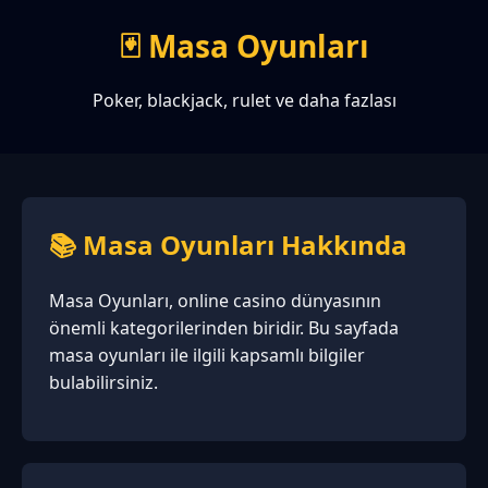
🃏 Masa Oyunları
Poker, blackjack, rulet ve daha fazlası
📚 Masa Oyunları Hakkında
Masa Oyunları, online casino dünyasının
önemli kategorilerinden biridir. Bu sayfada
masa oyunları ile ilgili kapsamlı bilgiler
bulabilirsiniz.