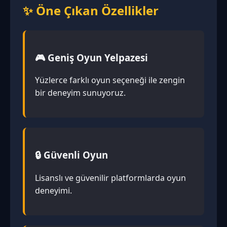
✨ Öne Çıkan Özellikler
🎮 Geniş Oyun Yelpazesi
Yüzlerce farklı oyun seçeneği ile zengin
bir deneyim sunuyoruz.
🔒 Güvenli Oyun
Lisanslı ve güvenilir platformlarda oyun
deneyimi.