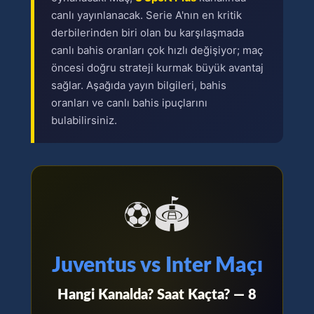
canlı yayınlanacak. Serie A'nın en kritik
derbilerinden biri olan bu karşılaşmada
canlı bahis oranları çok hızlı değişiyor; maç
öncesi doğru strateji kurmak büyük avantaj
sağlar. Aşağıda yayın bilgileri, bahis
oranları ve canlı bahis ipuçlarını
bulabilirsiniz.
⚽🏟️
Juventus vs Inter Maçı
Hangi Kanalda? Saat Kaçta? — 8