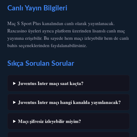
Canlı Yayın Bilgileri
Maç S Sport Plus kanalından canlı olarak yayınlanacak.
Raxcasino üyeleri ayrıca platform üzerinden lisanslı canlı maç
yayınına erişebilir. Bu sayede hem maçı izleyebilir hem de canlı
bahis seçeneklerinden faydalanabilirsiniz.
Sıkça Sorulan Sorular
Juventus Inter maçı saat kaçta?
Juventus Inter maçı hangi kanalda yayınlanacak?
Maçı şifresiz izleyebilir miyim?