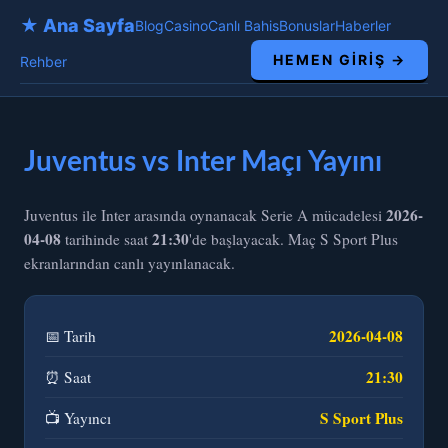
★ Ana Sayfa
Blog
Casino
Canlı Bahis
Bonuslar
Haberler
HEMEN GIRIŞ →
Rehber
Juventus vs Inter Maçı Yayını
2026-
Juventus ile Inter arasında oynanacak Serie A mücadelesi
04-08
21:30
tarihinde saat
'de başlayacak. Maç S Sport Plus
ekranlarından canlı yayınlanacak.
2026-04-08
📅 Tarih
21:30
⏰ Saat
S Sport Plus
📺 Yayıncı