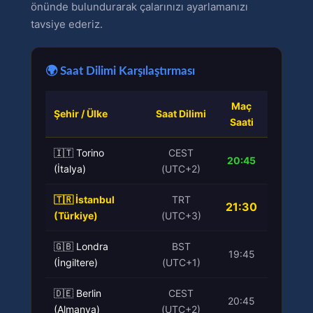
önünde bulundurarak çalarınızı ayarlamanızı
tavsiye ederiz.
🌍 Saat Dilimi Karşılaştırması
Maç
Şehir / Ülke
Saat Dilimi
Saati
🇮🇹 Torino
CEST
20:45
(İtalya)
(UTC+2)
🇹🇷 İstanbul
TRT
21:30
(Türkiye)
(UTC+3)
🇬🇧 Londra
BST
19:45
(İngiltere)
(UTC+1)
🇩🇪 Berlin
CEST
20:45
(Almanya)
(UTC+2)