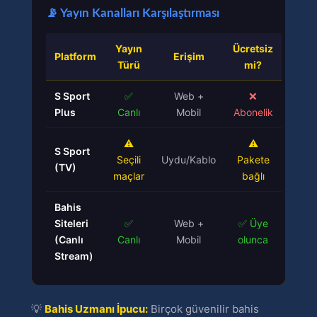
📡 Yayın Kanalları Karşılaştırması
Yayın
Ücretsiz
Platform
Erişim
Türü
mi?
S Sport
✅
Web +
❌
Plus
Canlı
Mobil
Abonelik
⚠️
⚠️
S Sport
Seçili
Uydu/Kablo
Pakete
(TV)
maçlar
bağlı
Bahis
Siteleri
✅
Web +
✅ Üye
(Canlı
Canlı
Mobil
olunca
Stream)
💡
Bahis Uzmanı İpucu:
Birçok güvenilir bahis